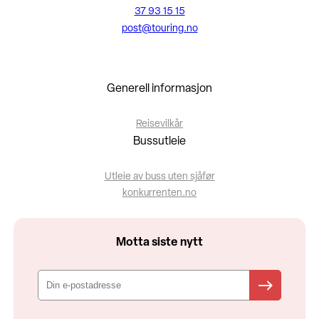
37 93 15 15
post@touring.no
Generell informasjon
Reisevilkår
Bussutleie
Utleie av buss uten sjåfør
konkurrenten.no
Motta siste nytt