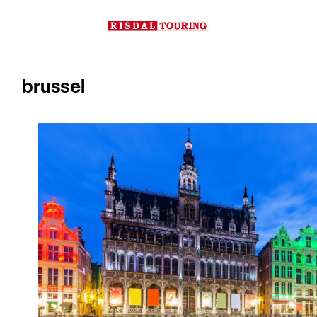
Hopp
til
innhold
brussel