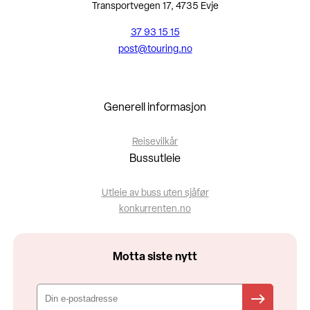
Transportvegen 17, 4735 Evje
37 93 15 15
post@touring.no
Generell informasjon
Reisevilkår
Bussutleie
Utleie av buss uten sjåfør
konkurrenten.no
Motta siste nytt