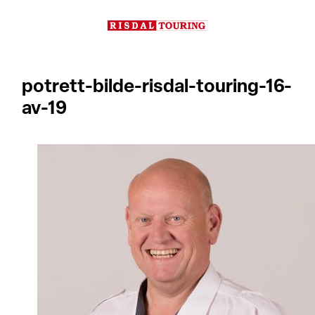
Hopp
til
innhold
potrett-bilde-risdal-touring-16-
av-19