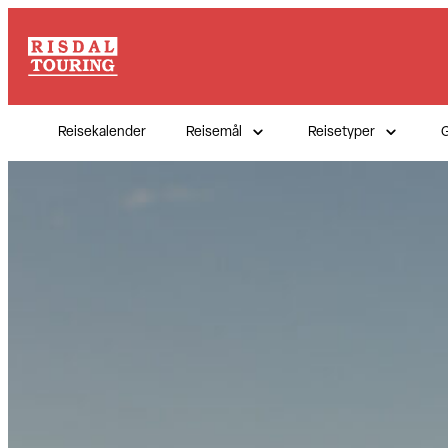
Hopp
til
innhold
Reisekalender
Reisemål
Reisetyper
G