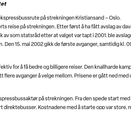
tet
ekspressbussrute på strekningen Kristiansand – Oslo.
rts reise på strekningen. Etter først å ha fått avslag av 
 av som statsråd etter at valget var tapt i 2001. ble avsla
Den 15. mai 2002 gikk de første avganger, samtidig kl. 09
tiv for å få bedre og billigere reiser. Den knallharde kampe
blitt flere avganger å velge mellom. Prisene er gått ned med
spressbussaktør på strekningen. Fra den spede start med
t direktebusser. Kostnadene med å starte opp var store, m
sering fra 1. januar 2006 og har stadig utvidet sin vi