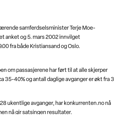
daværende samferdselsminister Terje Moe-
get anket og 5. mars 2002 innvilget
.00 fra både Kristiansand og Oslo.
n om passasjerene har ført til at alle skjerper
 ca 35-40% og antall daglige avganger er økt fra 3
 28 ukentlige avganger, har konkurrenten.no nå
en nå gir satsingen resultater.
rksomhet