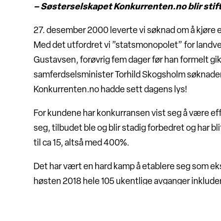
– Søsterselskapet Konkurrenten.no blir stif
27. desember 2000 leverte vi søknad om å kjøre 
Med det utfordret vi ”statsmonopolet” for landve
Gustavsen, forøvrig fem dager før han formelt gikk
samferdselsminister Torhild Skogsholm søknaden. 
Konkurrenten.no hadde sett dagens lys!
For kundene har konkurransen vist seg å være effek
seg, tilbudet ble og blir stadig forbedret og har 
til ca 15, altså med 400%.
Det har vært en hard kamp å etablere seg som ek
høsten 2018 hele 105 ukentlige avganger inkluder
– Risdal Touring inngikk i en større omorgani