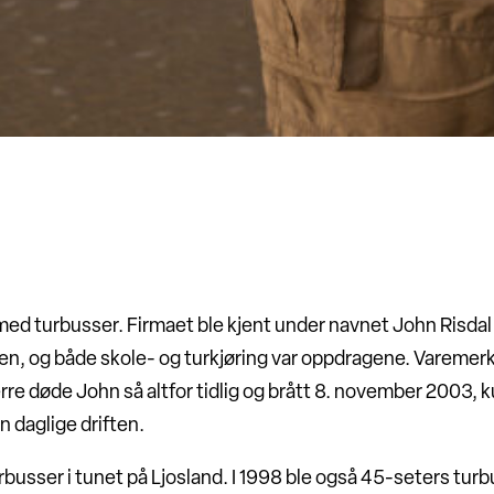
ed turbusser. Firmaet ble kjent under navnet John Risdal T
, og både skole- og turkjøring var oppdragene. Varemerket 
rre døde John så altfor tidlig og brått 8. november 2003, 
n daglige driften.
busser i tunet på Ljosland. I 1998 ble også 45-seters turb