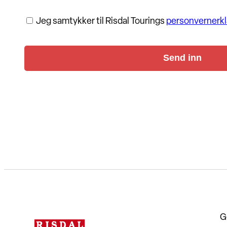
S
Jeg samtykker til Risdal Tourings
personvernerkl
a
m
t
y
k
k
e
*
G