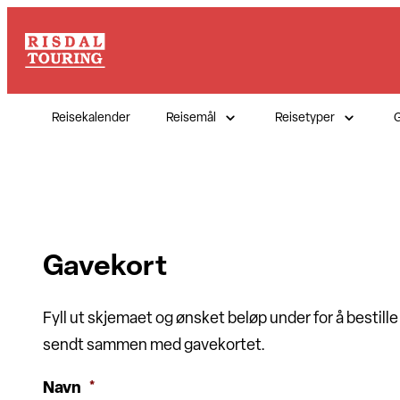
Hopp
til
innhold
Reisekalender
Reisemål
Reisetyper
G
Gavekort
Fyll ut skjemaet og ønsket beløp under for å bestille 
sendt sammen med gavekortet.
Navn
*