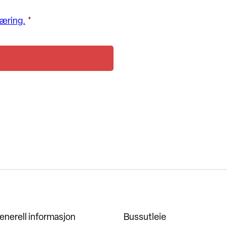
æring.
*
enerell informasjon
Bussutleie