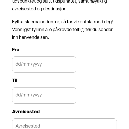
tidspunktet og slutt tidspunktet, samt nøyaktig
avreisested og destinasjon.
Fyll ut skjema nedenfor, så tar vi kontakt med deg!
Vennligst fyll inn alle påkrevde felt (*) før du sender
inn henvendelsen.
Fra
D
Til
D
s
l
D
a
Avreisested
D
s
s
h