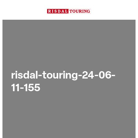
Hopp
til
innhold
risdal-touring-24-06-
11-155