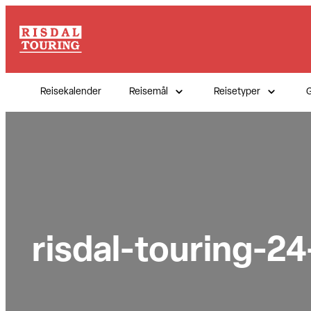
Hopp
til
innhold
Reisekalender
Reisemål
Reisetyper
G
risdal-touring-2