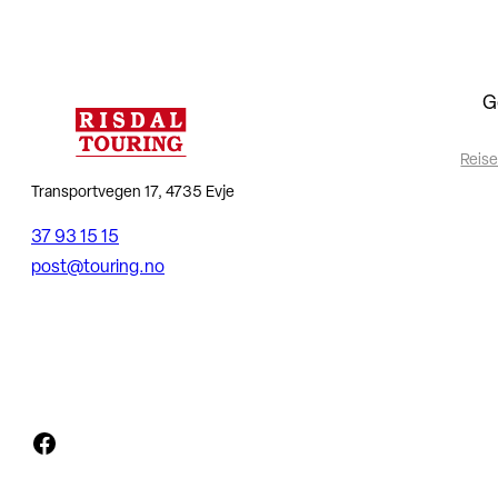
G
Reise
Transportvegen 17, 4735 Evje
37 93 15 15
post@touring.no
Facebook