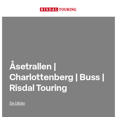
Hopp
til
innhold
Åsetrallen |
Charlottenberg | Buss |
Risdal Touring
Se bilder