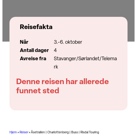
Reisefakta
Når
3.-6. oktober
Antall dager
4
Avreise fra
Stavanger/Sørlandet/Telema
rk
Denne reisen har allerede
funnet sted
Hjem
»
Reiser
»
Åsetrallen | Charlottenberg | Buss | Risdal Touring