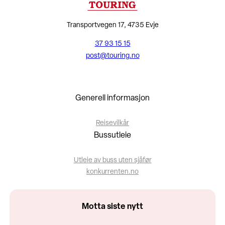
Transportvegen 17, 4735 Evje
37 93 15 15
post@touring.no
Generell informasjon
Reisevilkår
Bussutleie
Utleie av buss uten sjåfør
konkurrenten.no
Motta siste nytt