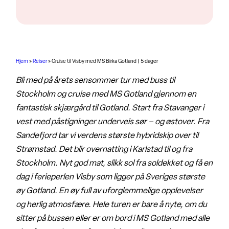
Hjem
»
Reiser
»
Cruise til Visby med MS Birka Gotland | 5 dager
Bli med på årets sensommer tur med buss til
Stockholm og cruise med MS Gotland gjennom en
fantastisk skjærgård til Gotland. Start fra Stavanger i
vest med påstigninger underveis sør – og østover. Fra
Sandefjord tar vi verdens største hybridskip over til
Strømstad. Det blir overnatting i Karlstad til og fra
Stockholm. Nyt god mat, slikk sol fra soldekket og få en
dag i ferieperlen Visby som ligger på Sveriges største
øy Gotland. En øy full av uforglemmelige opplevelser
og herlig atmosfære. Hele turen er bare å nyte, om du
sitter på bussen eller er om bord i MS Gotland med alle