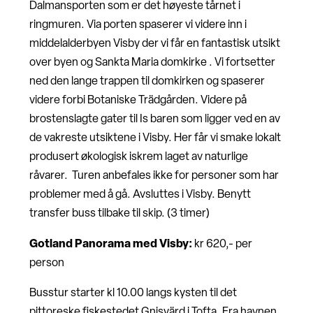
Dalmansporten som er det høyeste tårnet i
ringmuren. Via porten spaserer vi videre inn i
middelalderbyen Visby der vi får en fantastisk utsikt
over byen og Sankta Maria domkirke . Vi fortsetter
ned den lange trappen til domkirken og spaserer
videre forbi Botaniske Trädgården. Videre på
brostenslagte gater til Is baren som ligger ved en av
de vakreste utsiktene i Visby. Her får vi smake lokalt
produsert økologisk iskrem laget av naturlige
råvarer. Turen anbefales ikke for personer som har
problemer med å gå. Avsluttes i Visby. Benytt
transfer buss tilbake til skip. (3 timer)
Gotland Panorama med Visby:
kr 620,- per
person
Busstur starter kl 10.00 langs kysten til det
pittoreske fiskestedet Gnisvärd i Tofta. Fra havnen