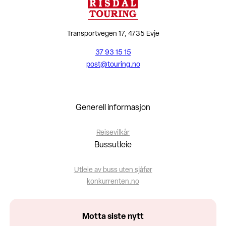
Transportvegen 17, 4735 Evje
37 93 15 15
post@touring.no
Generell informasjon
Reisevilkår
Bussutleie
Utleie av buss uten sjåfør
konkurrenten.no
Motta siste nytt