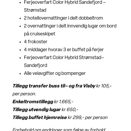
Ferjeoverfart Color Hybrid Sandefjord –
Strømstad
2 hotellovernattinger i delt dobbeltrom
2 overnattinger i delt innvendig lugar om bord
på cruiseskipet
4 frokoster
4 middager hvorav 3 er buffet på ferjer
Ferjeoverfart Color Hybrid Strømstad–
Sandefjord
Alle veiavgifter og bompenger
Tillegg transfer buss til– og fra Visby
kr 105,-
per person.
Enkeltromstillegg
kr 1.665,-
Tillegg utvendig lugar
kr 650,-
Tillegg buffet hjemreise
kr 299,- per person
Forbehold om endringer som følge av forhold