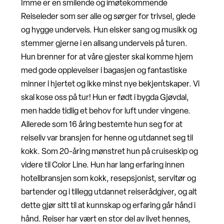
Imme er en smilende og imøtekommende
Reiseleder som ser alle og sørger for trivsel, glede
og hygge underveis. Hun elsker sang og musikk og
stemmer gjerne i en allsang underveis på turen.
Hun brenner for at våre gjester skal komme hjem
med gode opplevelser i bagasjen og fantastiske
minner i hjertet og ikke minst nye bekjentskaper. Vi
skal kose oss på tur! Hun er født i bygda Gjøvdal,
men hadde tidlig et behov for luft under vingene.
Allerede som 16 åring bestemte hun seg for at
reiseliv var bransjen for henne og utdannet seg til
kokk. Som 20-åring mønstret hun på cruiseskip og
videre til Color Line. Hun har lang erfaring innen
hotellbransjen som kokk, resepsjonist, servitør og
bartender og i tillegg utdannet reiserådgiver, og alt
dette gjør sitt til at kunnskap og erfaring går hånd i
hånd. Reiser har vært en stor del av livet hennes,