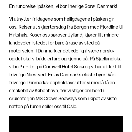
En rundreise i påsken, vi bor i herlige Sorø i Danmark!
Vi utnytter fri dagene som helligdagene i påsken gir
oss. Reiser ut skjærtorsdag fra Bergen med Fjordline til
Hirtshals. Koser oss sørover Jylland, kjører litt mindre
landeveier i stedet for bare å rase av sted på
motorveien. I Danmark er det «dejlig å være norsk» –
og det skal vi både erfare og kjenne på. På Sjælland skal
vi bo 2 netter på Comwell Hotel Sorø og vi har utflukt til
trivelige Næstved. En av Danmarks eldste byer! Vårt
trivelige Danmarks-opphold avslutter vi med å få en
smakebit av København, før vi stiger om bord i
cruiseferjen MS Crown Seaways som i løpet av siste
natten på turen seiler oss til Oslo.