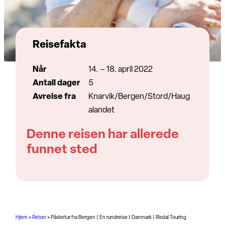
Reisefakta
Når
14. – 18. april 2022
Antall dager
5
Avreise fra
Knarvik/Bergen/Stord/Haug
alandet
Denne reisen har allerede
funnet sted
Hjem
»
Reiser
»
Påsketur fra Bergen | En rundreise | Danmark | Risdal Touring