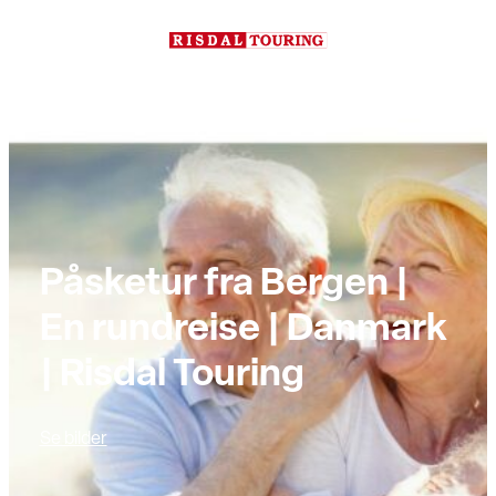
Hopp
til
innhold
Påsketur fra Bergen |
En rundreise | Danmark
| Risdal Touring
Se bilder