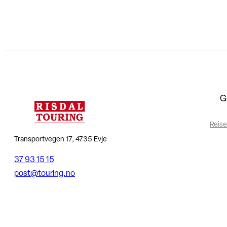
G
Reise
Transportvegen 17, 4735 Evje
37 93 15 15
post@touring.no