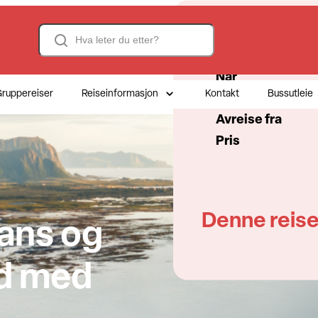
Search
Reisefakta
Når
ruppereiser
Reiseinformasjon
Kontakt
Bussutleie
Antall dager
Avreise fra
Pris
Denne reise
Dans og
nd med