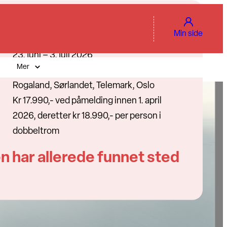
Min side
23. juni – 3. juli 2026
Mer
11
Rogaland, Sørlandet, Telemark, Oslo
Kr 17.990,- ved påmelding innen 1. april
2026, deretter kr 18.990,- per person i
dobbeltrom
n har allerede funnet sted