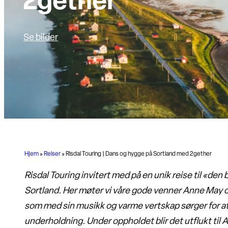
2gether
Se bilder
Hjem
»
Reiser
»
Risdal Touring | Dans og hygge på Sortland med 2gether
Risdal Touring invitert med på en unik reise til «den
Sortland. Her møter vi våre gode venner Anne May o
som med sin musikk og varme vertskap sørger for at 
underholdning. Under oppholdet blir det utflukt ti