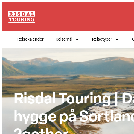
Hopp
til
innhold
Reisekalender
Reisemål
Reisetyper
G
Risdal Touring | 
hygge på Sortla