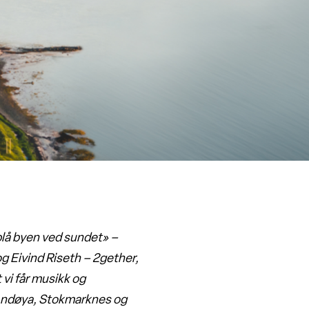
 blå byen ved sundet» –
g Eivind Riseth – 2gether,
vi får musikk og
l Andøya, Stokmarknes og