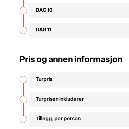
DAG 10
DAG 11
Pris og annen informasjon
Turpris
Turprisen inkluderer
Tillegg, per person