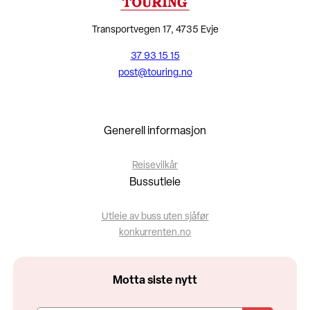
Transportvegen 17, 4735 Evje
37 93 15 15
post@touring.no
Generell informasjon
Reisevilkår
Bussutleie
Utleie av buss uten sjåfør
konkurrenten.no
Motta siste nytt