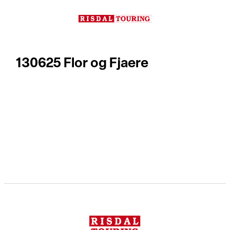
Hopp
til
innhold
130625 Flor og Fjaere