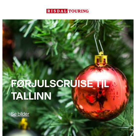
Hopp
til
innhold
FØRJULSCRUISE TIL
TALLINN
Se bilder