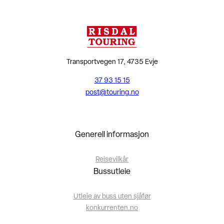
Transportvegen 17, 4735 Evje
37 93 15 15
post@touring.no
Generell informasjon
Reisevilkår
Bussutleie
Utleie av buss uten sjåfør
konkurrenten.no