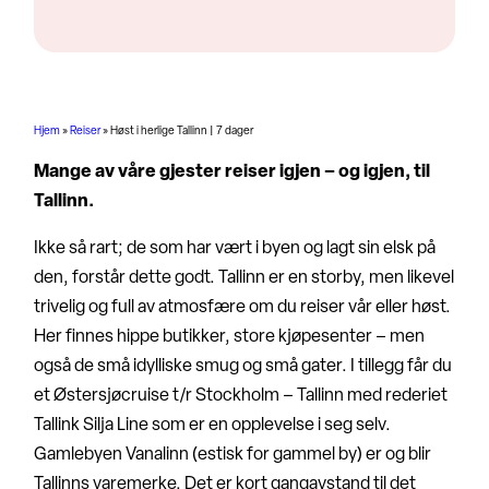
Hjem
»
Reiser
»
Høst i herlige Tallinn | 7 dager
Mange av våre gjester reiser igjen – og igjen, til
Tallinn.
Ikke så rart; de som har vært i byen og lagt sin elsk på
den, forstår dette godt. Tallinn er en storby, men likevel
trivelig og full av atmosfære om du reiser vår eller høst.
Her finnes hippe butikker, store kjøpesenter – men
også de små idylliske smug og små gater. I tillegg får du
et Østersjøcruise t/r Stockholm – Tallinn med rederiet
Tallink Silja Line som er en opplevelse i seg selv.
Gamlebyen Vanalinn (estisk for gammel by) er og blir
Tallinns varemerke. Det er kort gangavstand til det