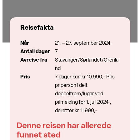
Reisefakta
Når
21. – 27. september 2024
Antall dager
7
Avreise fra
Stavanger/Sørlandet/Grenla
nd
Pris
7 dager kun kr 10.990,- Pris
pr person i delt
dobbeltrom/lugar ved
påmelding før 1. juli 2024 ,
deretter kr 11.990,-
Denne reisen har allerede
funnet sted