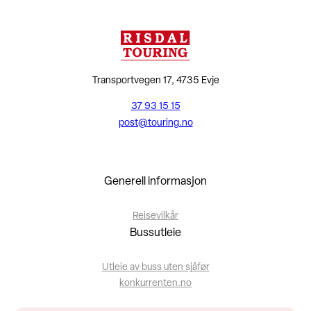
Transportvegen 17, 4735 Evje
37 93 15 15
post@touring.no
Generell informasjon
Reisevilkår
Bussutleie
Utleie av buss uten sjåfør
konkurrenten.no