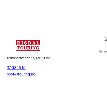
G
Reise
Transportvegen 17, 4735 Evje
37 93 15 15
post@touring.no