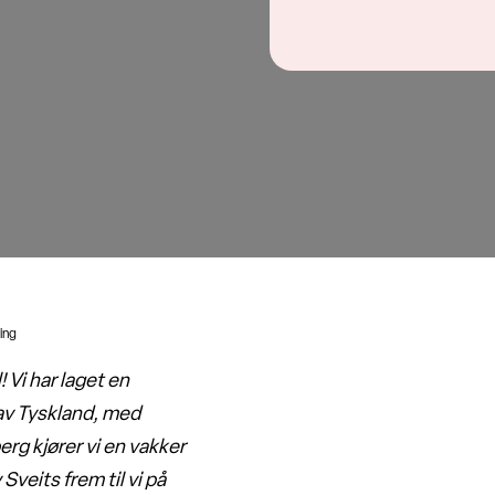
ring
 Vi har laget en
n av Tyskland, med
rg kjører vi en vakker
veits frem til vi på