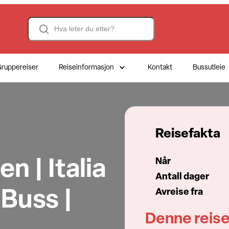
Search
ruppereiser
Reiseinformasjon
Kontakt
Bussutleie
Reisefakta
Når
n | Italia
Antall dager
Avreise fra
 Buss |
Denne reise