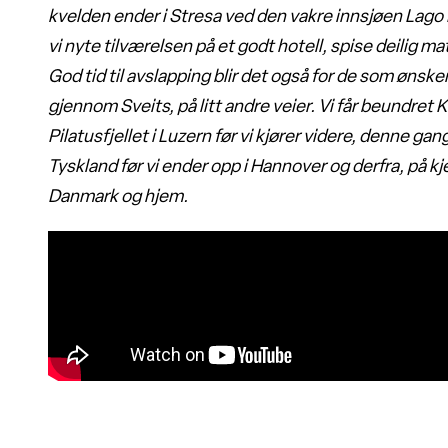
kvelden ender i Stresa ved den vakre innsjøen Lago M
vi nyte tilværelsen på et godt hotell, spise deilig mat
God tid til avslapping blir det også for de som ønske
gjennom Sveits, på litt andre veier. Vi får beundret 
Pilatusfjellet i Luzern før vi kjører videre, denne gan
Tyskland før vi ender opp i Hannover og derfra, på kjen
Danmark og hjem.