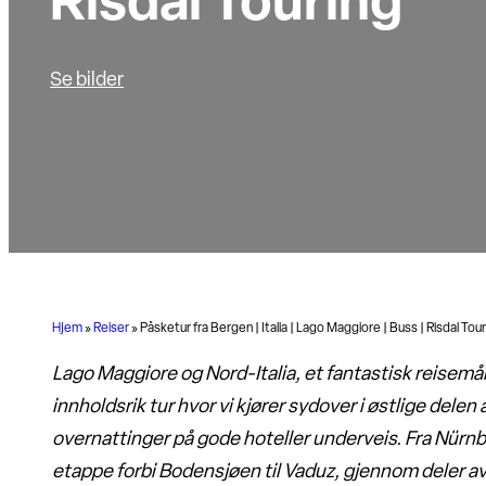
Risdal Touring
Se bilder
Hjem
»
Reiser
»
Påsketur fra Bergen | Italia | Lago Maggiore | Buss | Risdal Tou
Lago Maggiore og Nord-Italia, et fantastisk reisemål!
innholdsrik tur hvor vi kjører sydover i østlige dele
overnattinger på gode hoteller underveis. Fra Nürnbe
etappe forbi Bodensjøen til Vaduz, gjennom deler av S