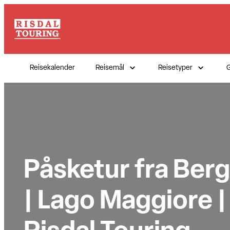
Hopp
til
innhold
Reisekalender
Reisemål
Reisetyper
G
Påsketur fra Berge
| Lago Maggiore |