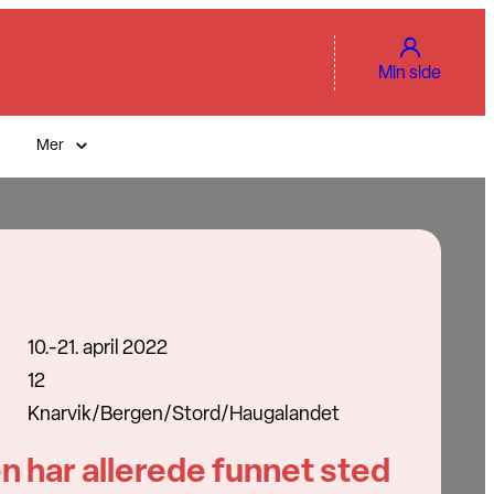
Min side
Mer
10.-21. april 2022
12
Knarvik/Bergen/Stord/Haugalandet
n har allerede funnet sted