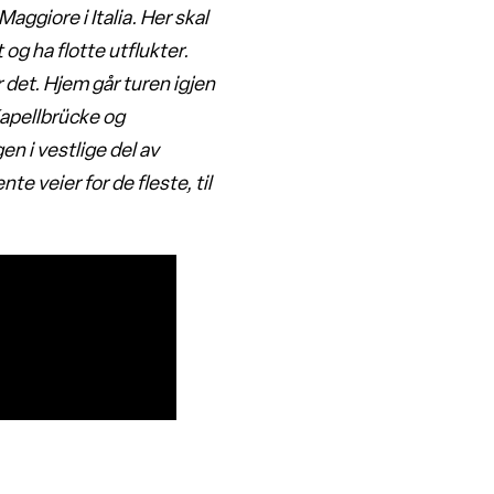
aggiore i Italia. Her skal
 og ha flotte utflukter.
r det. Hjem går turen igjen
Kapellbrücke og
gen i vestlige del av
te veier for de fleste, til