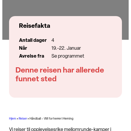
Reisefakta
Antall dager
4
Når
19.-22. Januar
Avreise fra
Se programmet
Denne reisen har allerede
funnet sted
Hjem
»
Reiser
»
Håndball – VM for herrer i Herning
Vi reiser til opplevelsesrike mellomrunde-kamper i