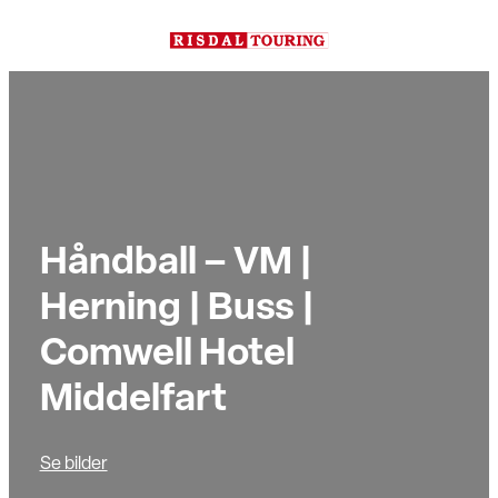
Hopp
til
innhold
Håndball – VM |
Herning | Buss |
Comwell Hotel
Middelfart
Se bilder