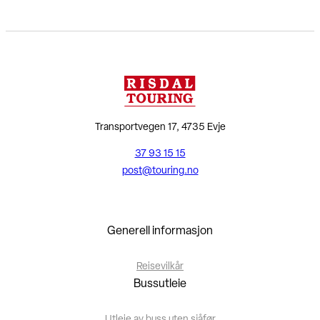
Transportvegen 17, 4735 Evje
37 93 15 15
post@touring.no
Generell informasjon
Reisevilkår
Bussutleie
Utleie av buss uten sjåfør