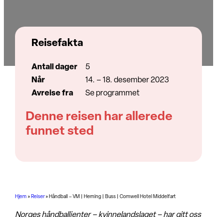
Reisefakta
Antall dager
5
Når
14. – 18. desember 2023
Avreise fra
Se programmet
Denne reisen har allerede
funnet sted
Hjem
»
Reiser
»
Håndball – VM | Herning | Buss | Comwell Hotel Middelfart
Norges håndballjenter – kvinnelandslaget – har gitt oss