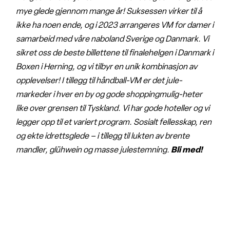
mye glede gjennom mange år! Suksessen virker til å
ikke ha noen ende, og i 2023 arrangeres VM for damer i
samarbeid med våre naboland Sverige og Danmark. Vi
sikret oss de beste billettene til finalehelgen i Danmark i
Boxen i Herning, og vi tilbyr en unik kombinasjon av
opplevelser! I tillegg til håndball-VM er det jule-
markeder i hver en by og gode shoppingmulig-heter
like over grensen til Tyskland. Vi har gode hoteller og vi
legger opp til et variert program. Sosialt fellesskap, ren
og ekte idrettsglede – i tillegg til lukten av brente
mandler, glühwein og masse julestemning.
Bli med!