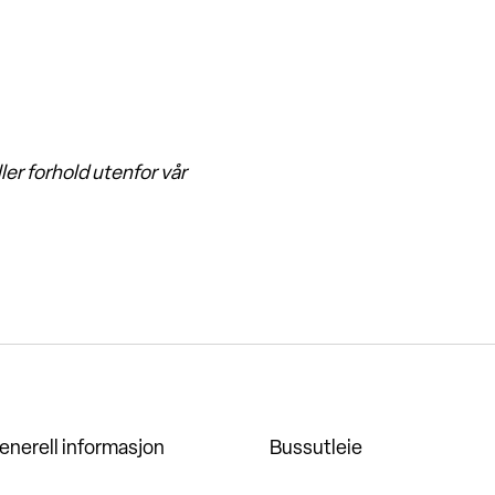
ler forhold utenfor vår
enerell informasjon
Bussutleie