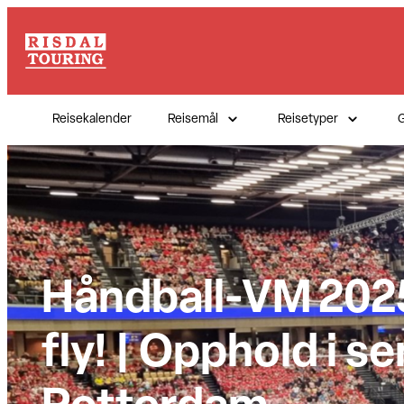
Hopp
til
innhold
Reisekalender
Reisemål
Reisetyper
G
Håndball-VM 202
fly! | Opphold i s