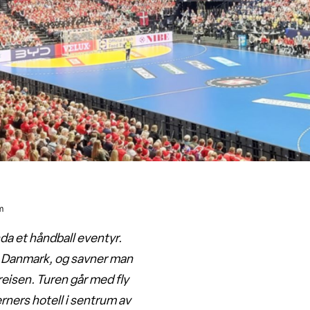
m
nda et håndball eventyr.
t i Danmark, og savner man
reisen. Turen går med fly
rners hotell i sentrum av