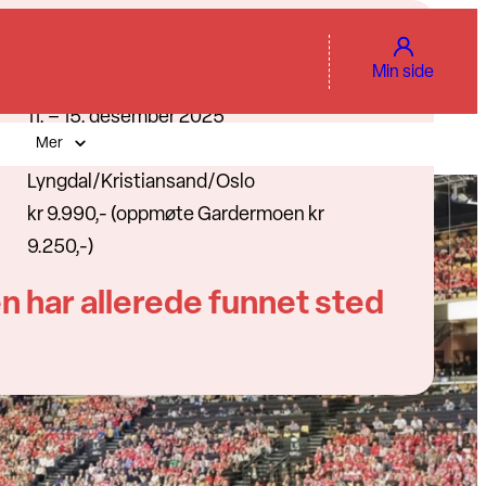
Min side
11. – 15. desember 2025
Mer
5
Lyngdal/Kristiansand/Oslo
kr 9.990,- (oppmøte Gardermoen kr
9.250,-)
n har allerede funnet sted