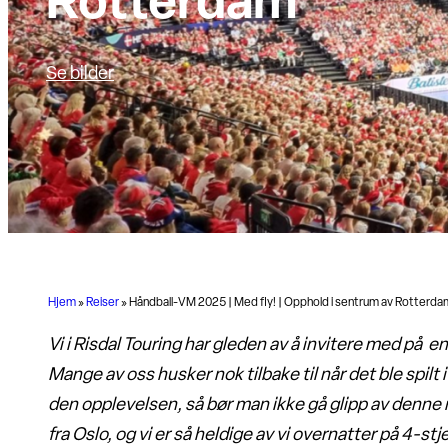
Rotterdam
Se bilder
Hjem
»
Reiser
»
Håndball-VM 2025 | Med fly! | Opphold i sentrum av Rotterda
Vi i Risdal Touring har gleden av å invitere med på e
Mange av oss husker nok tilbake til når det ble spil
den opplevelsen, så bør man ikke gå glipp av denne 
fra Oslo, og vi er så heldige av vi overnatter på
4-stje