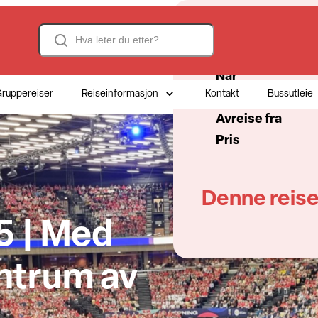
Search
Reisefakta
Når
ruppereiser
Reiseinformasjon
Kontakt
Bussutleie
Antall dager
Avreise fra
Pris
Denne reise
5 | Med
entrum av