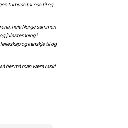
en turbuss tar oss til og
 Arena, heia Norge sammen
og julestemning i
felleskap og kanskje til og
 så her må man være rask!