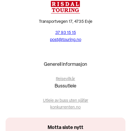
Transportvegen 17, 4735 Evje
37 93 15 15
post@touring.no
Generell informasjon
Reisevilkår
Bussutleie
Utleie av buss uten sjåfør
konkurrenten.no
Motta siste nytt