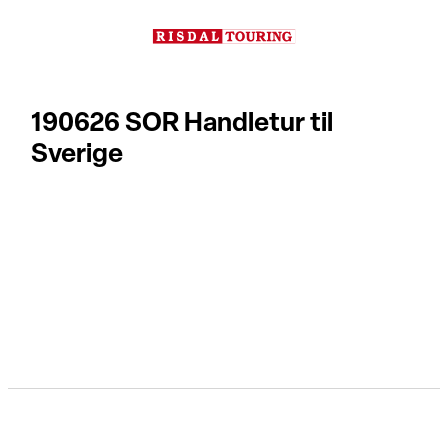
Hopp
til
innhold
190626 SOR Handletur til
Sverige