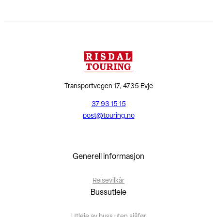
Transportvegen 17, 4735 Evje
37 93 15 15
post@touring.no
Generell informasjon
Reisevilkår
Bussutleie
Utleie av buss uten sjåfør