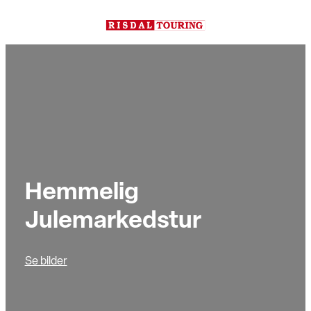
Hopp
til
innhold
Hemmelig
Julemarkedstur
Se bilder