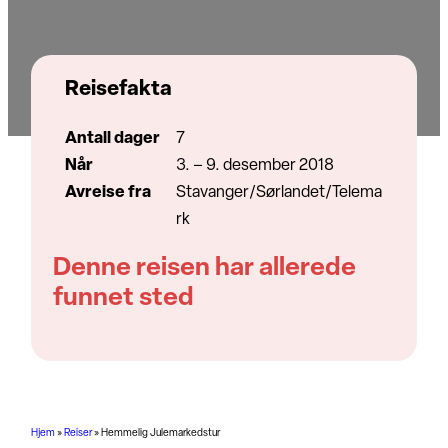
Reisefakta
Antall dager
7
Når
3. – 9. desember 2018
Avreise fra
Stavanger/Sørlandet/Telema
rk
Denne reisen har allerede
funnet sted
Hjem
»
Reiser
»
Hemmelig Julemarkedstur