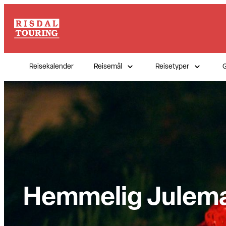
Hopp
til
innhold
Reisekalender
Reisemål
Reisetyper
G
Hemmelig Julema