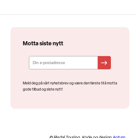
Motta siste nytt
Meld deg på vårt nyhetsbrev og være den første til å motta
gode tilbud og siste nytt!
© Risdal Touring. Kode og design
Aptum