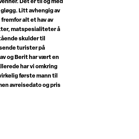
nner. Det er til og med
 gløgg. Litt avhengig av
fremfor alt et hav av
er, matspesialiteter å
tående skulder til
sende turister på
 og Berit har vært en
Allerede har vi omkring
irkelig første mann til
 men avreisedato og pris