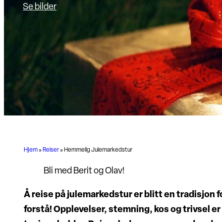
Se bilder
Hjem
»
Reiser
»
Hemmelig Julemarkedstur
Bli med Berit og Olav!
Å reise på julemarkedstur er blitt en tradisjon 
forstå! Opplevelser, stemning, kos og trivsel er 