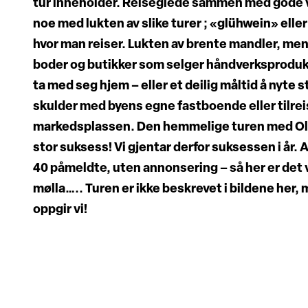
tur inneholder. Reiseglede sammen med gode ve
noe med lukten av slike turer ; «glühwein» eller
hvor man reiser. Lukten av brente mandler, men 
boder og butikker som selger håndverksprodukt
ta med seg hjem – eller et deilig måltid å nyte s
skulder med byens egne fastboende eller tilrei
markedsplassen. Den hemmelige turen med Olav
stor suksess! Vi gjentar derfor suksessen i år. 
40 påmeldte, uten annonsering – så her er det v
mølla….. Turen er ikke beskrevet i bildene her,
oppgir vi!