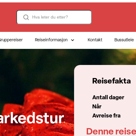
Search
ruppereiser
Reiseinformasjon
Kontakt
Bussutleie
Reisefakta
Antall dager
Når
rkedstur
Avreise fra
Denne reise