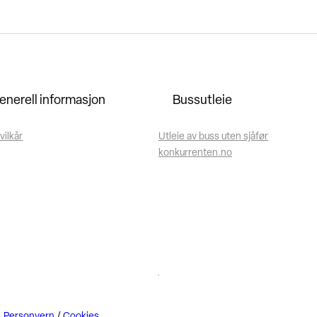
enerell informasjon
Bussutleie
vilkår
Utleie av buss uten sjåfør
konkurrenten.no
Personvern
/
Cookies