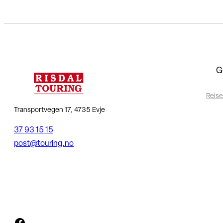
G
Reise
Transportvegen 17, 4735 Evje
37 93 15 15
post@touring.no
Facebook