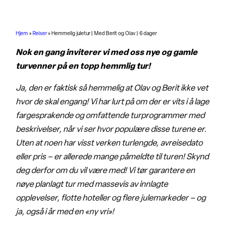
Hjem
»
Reiser
»
Hemmelig juletur | Med Berit og Olav | 6 dager
Nok en gang inviterer vi med oss nye og gamle
turvenner på en topp hemmlig tur!
Ja, den er faktisk så hemmelig at Olav og Berit ikke vet
hvor de skal engang! Vi har lurt på om der er vits i å lage
fargesprakende og omfattende turprogrammer med
beskrivelser, når vi ser hvor populære disse turene er.
Uten at noen har visst verken turlengde, avreisedato
eller pris – er allerede mange påmeldte til turen! Skynd
deg derfor om du vil være med! Vi tør garantere en
nøye planlagt tur med massevis av innlagte
opplevelser, flotte hoteller og flere julemarkeder – og
ja, også i år med en «ny vri»!