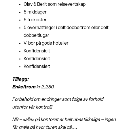
Olav & Berit som reisevertskap
5 middager
5 frokoster
5 overnattinger i delt dobbeltrom eller delt
dobbeltlugar
Vi bor på gode hoteller
Konfidensielt
Konfidensielt
Konfidensielt
Tillegg:
Enkeltrom
kr 2.250,
–
Forbehold om endringer som følge av forhold
utenfor vår kontroll!
NB – «alle» på kontoret er helt ubestikkelige – ingen
får greie på hvor turen skal gå…..