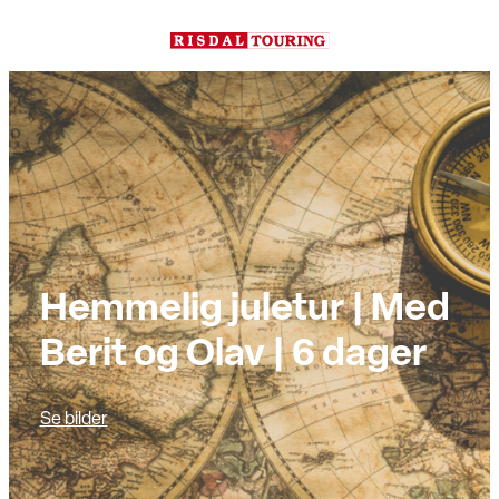
Hopp
til
innhold
Hemmelig juletur | Med
Berit og Olav | 6 dager
Se bilder