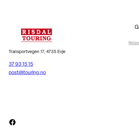
G
Reise
Transportvegen 17, 4735 Evje
37 93 15 15
post@touring.no
Facebook