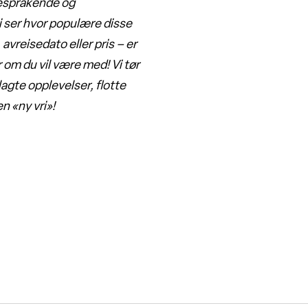
rgesprakende og
 ser hvor populære disse
avreisedato eller pris – er
 om du vil være med! Vi tør
agte opplevelser, flotte
n «ny vri»!