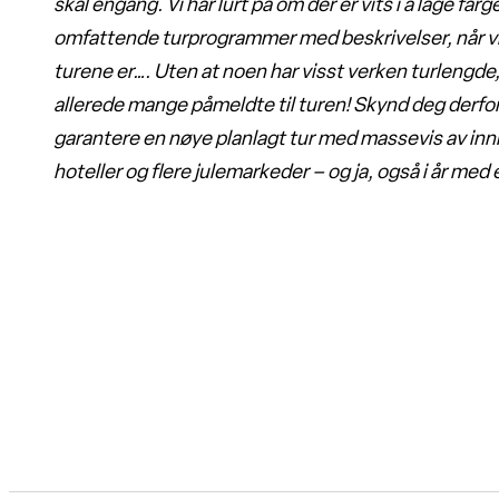
skal engang. Vi har lurt på om der er vits i å lage fa
omfattende turprogrammer med beskrivelser, når vi
turene er…. Uten at noen har visst verken turlengde, 
allerede mange påmeldte til turen! Skynd deg derfor
garantere en nøye planlagt tur med massevis av innl
hoteller og flere julemarkeder – og ja, også i år med e