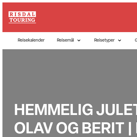
Hopp
til
innhold
Reisekalender
Reisemål
Reisetyper
G
HEMMELIG JULET
OLAV OG BERIT 