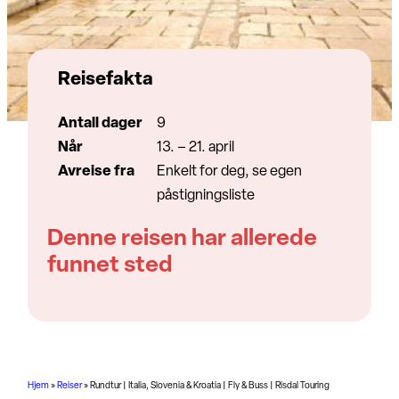
Reisefakta
Antall dager
9
Når
13. – 21. april
Avreise fra
Enkelt for deg, se egen
påstigningsliste
Denne reisen har allerede
funnet sted
Hjem
»
Reiser
»
Rundtur | Italia, Slovenia & Kroatia | Fly & Buss | Risdal Touring