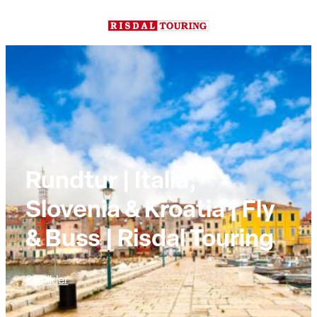
Hopp
til
innhold
Rundtur | Italia,
Slovenia & Kroatia | Fly
& Buss | Risdal Touring
Se bilder