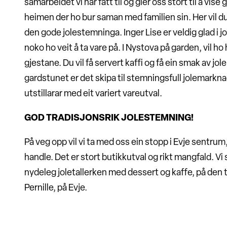
samarbeidet vi har fått til og gler oss stort til å vis
heimen der ho bur saman med familien sin. Her vil du
den gode jolestemninga. Inger Lise er veldig glad i jo
noko ho veit å ta vare på. I Nystova på garden, vil ho
gjestane. Du vil få servert kaffi og få ein smak av jo
gardstunet er det skipa til stemningsfull jolemark
utstillarar med eit variert vareutval.
GOD TRADISJONSRIK JOLESTEMNING!
På veg opp vil vi ta med oss ein stopp i Evje sentrum, 
handle. Det er stort butikkutval og rikt mangfald. Vi 
nydeleg joletallerken med dessert og kaffe, på den 
Pernille, på Evje.