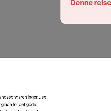
Denne reise
landssongaren Inger Lise
er glade for det gode