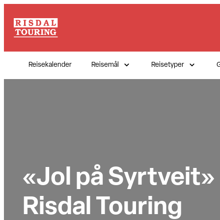
Hopp
til
innhold
Reisekalender
Reisemål
Reisetyper
G
«Jol på Syrtveit» 
Risdal Touring