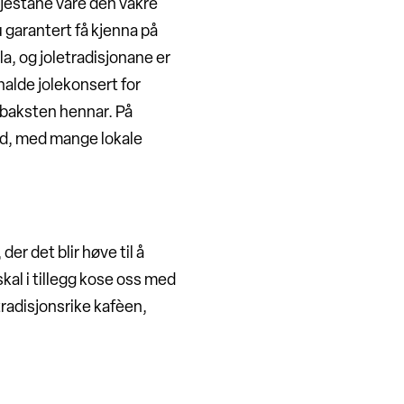
e gjestane våre den vakre
 garantert få kjenna på
la, og joletradisjonane er
 halde jolekonsert for
lebaksten hennar. På
nad, med mange lokale
der det blir høve til å
skal i tillegg kose oss med
tradisjonsrike kafèen,