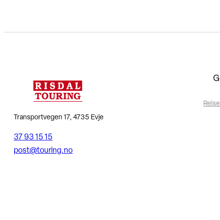
G
Reise
Transportvegen 17, 4735 Evje
37 93 15 15
post@touring.no