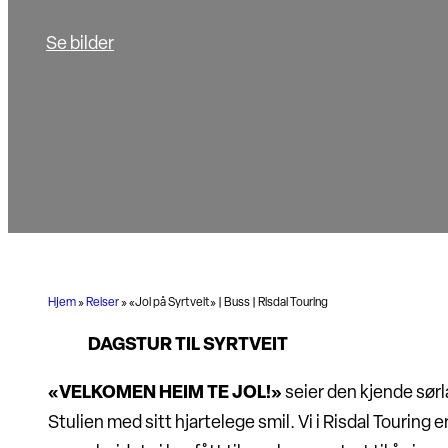
Se bilder
Hjem
»
Reiser
»
«Jol på Syrtveit» | Buss | Risdal Touring
DAGSTUR TIL SYRTVEIT
«VELKOMEN HEIM TE JOL!»
seier den kjende sør
Stulien med sitt hjartelege smil. Vi i Risdal Touring 