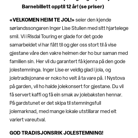
Barnebillett opptil 12 år! (se priser)
«VELKOMEN HEIM TE JOL!»
seier den kjende
sørlandssongaren Inger Lise Stulien med sitt hjartelege
smil. Vi i Risdal Touring er glade for det gode
samarbeidet vi har fått til og gler oss stort til å vise
gjestane våre den vakre heimen der ho bur saman med
familien sin. Her vil du garantert få kjenna på den gode
jolestemninga. Inger Lise er veldig glad i jola, og
joletradisjonane er noko ho veit å ta vare på. I Nystova
på garden, vil ho halde jolekonsert for gjestane. Du vil
få servert kaffi og få ein smak av jolebaksten hennar.
På gardstunet er det skipa til stemningsfull
jolemarknad, med mange lokale utstillarar med eit
variert vareutval.
GOD TRADISJONSRIK JOLESTEMNING!