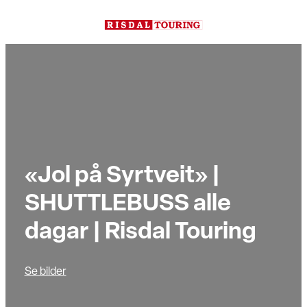
Hopp
til
innhold
«Jol på Syrtveit» |
SHUTTLEBUSS alle
dagar | Risdal Touring
Se bilder