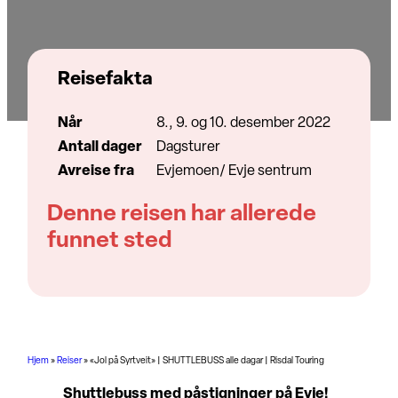
Reisefakta
Når
8., 9. og 10. desember 2022
Antall dager
Dagsturer
Avreise fra
Evjemoen/ Evje sentrum
Denne reisen har allerede
funnet sted
Hjem
»
Reiser
»
«Jol på Syrtveit» | SHUTTLEBUSS alle dagar | Risdal Touring
Shuttlebuss med påstigninger på Evje!