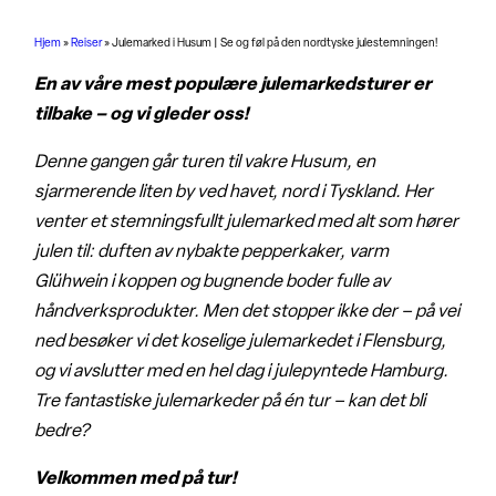
Hjem
»
Reiser
»
Julemarked i Husum | Se og føl på den nordtyske julestemningen!
En av våre mest populære julemarkedsturer er
tilbake – og vi gleder oss!
Denne gangen går turen til vakre Husum, en
sjarmerende liten by ved havet, nord i Tyskland. Her
venter et stemningsfullt julemarked med alt som hører
julen til: duften av nybakte pepperkaker, varm
Glühwein i koppen og bugnende boder fulle av
håndverksprodukter. Men det stopper ikke der – på vei
ned besøker vi det koselige julemarkedet i Flensburg,
og vi avslutter med en hel dag i julepyntede Hamburg.
Tre fantastiske julemarkeder på én tur – kan det bli
bedre?
Velkommen med på tur!