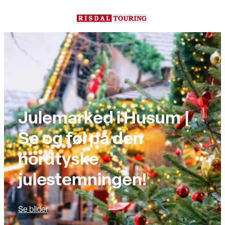
Hopp
til
innhold
Julemarked i Husum |
Se og føl på den
nordtyske
julestemningen!
Se bilder