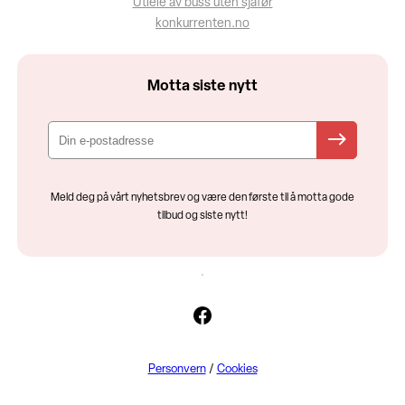
Utleie av buss uten sjåfør
konkurrenten.no
Motta siste nytt
Meld deg på vårt nyhetsbrev og være den første til å motta gode
tilbud og siste nytt!
Facebook
Personvern
/
Cookies