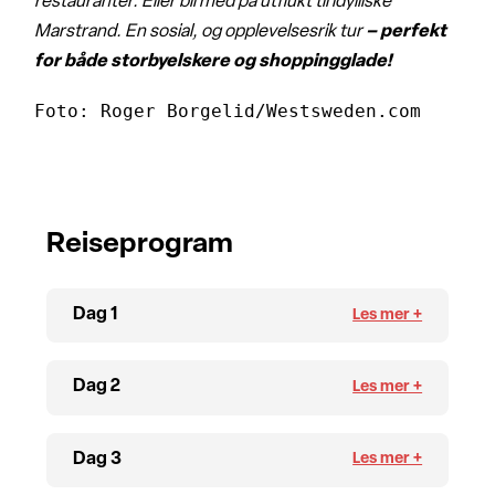
restauranter. Eller bli med på utflukt til idylliske
Marstrand. En sosial, og opplevelsesrik tur
– perfekt
for både storbyelskere og shoppingglade!
Foto: Roger Borgelid/Westsweden.com
Reiseprogram
Dag 1
Dag 2
Dag 3