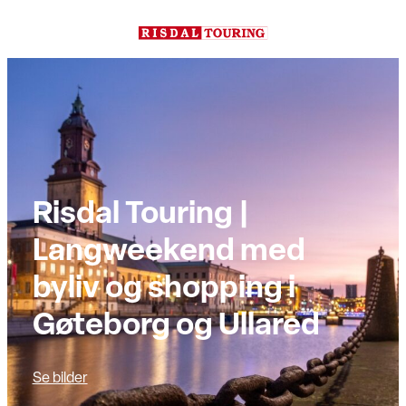
Hopp
til
innhold
Risdal Touring |
Langweekend med
byliv og shopping i
Gøteborg og Ullared
Se bilder