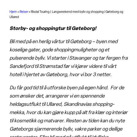
Hjem
»
Reiser
»
Risdal Touring | Langweekend med byliv og shopping i Gøteborg og
Ullared
Storby- og shoppingtur til Gøteborg!
Bli med på en herlig vårtur til Gøteborg – byen med
koselige gater, gode shoppingmuligheter og et
pulserende byliv. Vi starter i Stavanger og tar fergen fra
Sandefjord til Strømstad før vi kjører videre til vårt
hotell i hjertet av Gøteborg, hvor vi bor 3 netter.
Du får god tid til å utforske byen på egen hånd. For de
som ønsker det, arrangerer vi en spennende
heldagsutflukt til Ullared, Skandinavias shopping-
mekka, hvor du kan gjøre kupp på alt fra klær og interiør
til kosmetikk og matvarer. Resten av tiden kan du nyte
Gøteborgs sjarmerende byliv, vakre parker og deilige