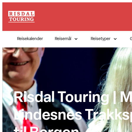
Hopp
til
innhold
Reisekalender
Reisemål
Reisetyper
G
Risdal Touring | 
Lindesnes Trakksp