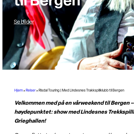
til Bergen
Se bilder
Hjem
»
Reiser
»
Risdal Touring | Med Lindesnes Trakkspillklubb til Bergen
Velkommen med på en vårweekend til Bergen –
høydepunktet: show med Lindesnes Trekkspillk
Grieghallen!