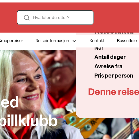
Search
Reisefakta
ruppereiser
Reiseinformasjon
Kontakt
Bussutleie
Når
Antall dager
Avreise fra
Pris per person
Denne reise
Med
illklubb