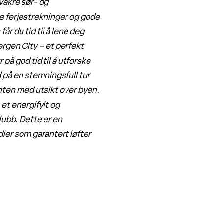
vakre sør- og
e ferjestrekninger og gode
år du tid til å lene deg
Bergen City – et perfekt
på god tid til å utforske
d på en stemningsfull tur
nten med utsikt over byen.
et energifylt og
ubb. Dette er en
odier som garantert løfter