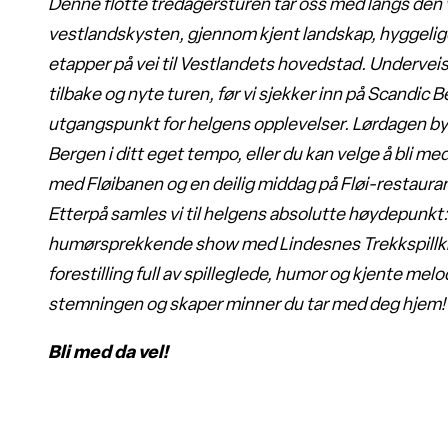
Denne flotte tredagersturen tar oss med langs den 
vestlandskysten, gjennom kjent landskap, hyggelig
etapper på vei til Vestlandets hovedstad. Underveis f
tilbake og nyte turen, før vi sjekker inn på Scandic 
utgangspunkt for helgens opplevelser. Lørdagen byr 
Bergen i ditt eget tempo, eller du kan velge å bli me
med Fløibanen og en deilig middag på Fløi-restaura
Etterpå samles vi til helgens absolutte høydepunkt: 
humørsprekkende show med Lindesnes Trekkspillkl
forestilling full av spilleglede, humor og kjente mel
stemningen og skaper minner du tar med deg hjem!
Bli med da vel!