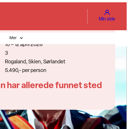
Min side
Mer
10 – 12 april 2026
3
Rogaland, Skien, Sørlandet
5.490,- per person
n har allerede funnet sted