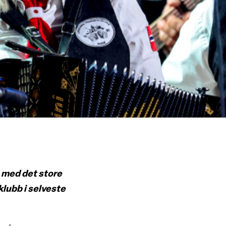
 med det store
lubb i selveste