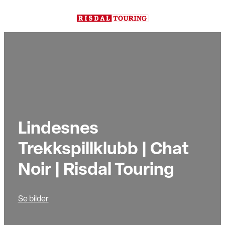
Hopp
til
innhold
Lindesnes
Trekkspillklubb | Chat
Noir | Risdal Touring
Se bilder