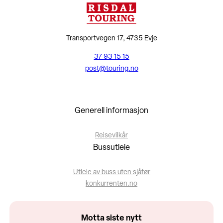
Transportvegen 17, 4735 Evje
37 93 15 15
post@touring.no
Generell informasjon
Reisevilkår
Bussutleie
Utleie av buss uten sjåfør
konkurrenten.no
Motta siste nytt