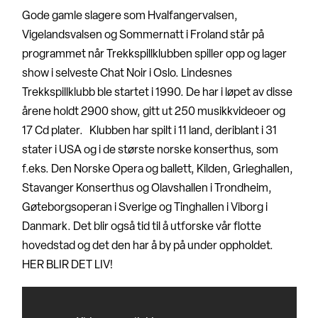
Gode gamle slagere som Hvalfangervalsen,
Vigelandsvalsen og Sommernatt i Froland står på
programmet når Trekkspillklubben spiller opp og lager
show i selveste Chat Noir i Oslo. Lindesnes
Trekkspillklubb ble startet i 1990. De har i løpet av disse
årene holdt 2900 show, gitt ut 250 musikkvideoer og
17 Cd plater. Klubben har spilt i 11 land, deriblant i 31
stater i USA og i de største norske konserthus, som
f.eks. Den Norske Opera og ballett, Kilden, Grieghallen,
Stavanger Konserthus og Olavshallen i Trondheim,
Gøteborgsoperan i Sverige og Tinghallen i Viborg i
Danmark. Det blir også tid til å utforske vår flotte
hovedstad og det den har å by på under oppholdet.
HER BLIR DET LIV!