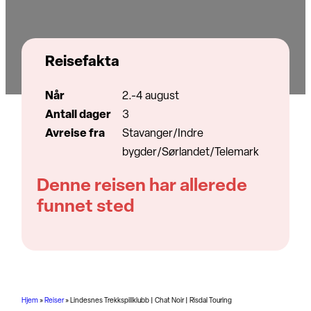
Reisefakta
Når
2.-4 august
Antall dager
3
Avreise fra
Stavanger/Indre
bygder/Sørlandet/Telemark
Denne reisen har allerede
funnet sted
Hjem
»
Reiser
»
Lindesnes Trekkspillklubb | Chat Noir | Risdal Touring