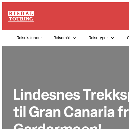
Hopp
til
innhold
Reisekalender
Reisemål
Reisetyper
G
Lindesnes Trekksp
til Gran Canaria f