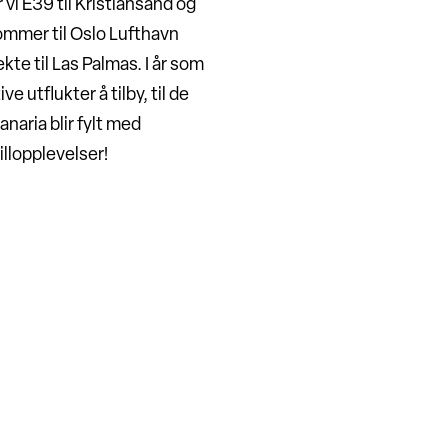
vi E39 til Kristiansand og
ommer til Oslo Lufthavn
kte til Las Palmas. I år som
e utflukter å tilby, til de
aria blir fylt med
illopplevelser!