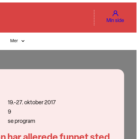
Min side
Mer
19.-27. oktober 2017
9
se program
n har allerede funnet sted