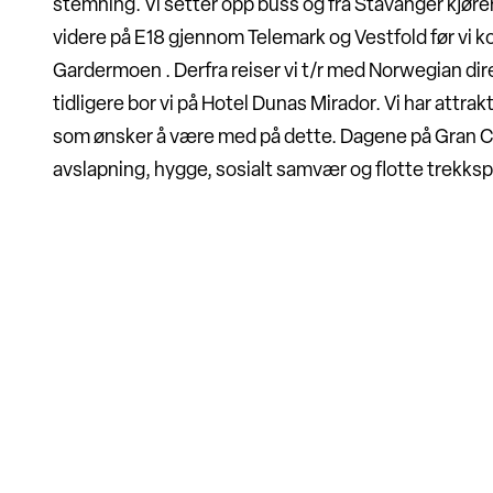
stemning. Vi setter opp buss og fra Stavanger kjører 
videre på E18 gjennom Telemark og Vestfold før vi k
Gardermoen . Derfra reiser vi t/r med Norwegian dire
tidligere bor vi på Hotel Dunas Mirador. Vi har attraktiv
som ønsker å være med på dette. Dagene på Gran Can
avslapning, hygge, sosialt samvær og flotte trekksp