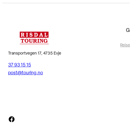
G
Reise
Transportvegen 17, 4735 Evje
37 93 15 15
post@touring.no
Facebook