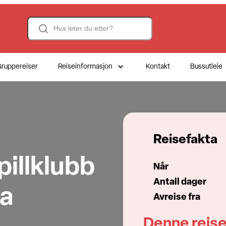
Search
ruppereiser
Reiseinformasjon
Kontakt
Bussutleie
Reisefakta
illklubb
Når
Antall dager
ra
Avreise fra
Denne reise