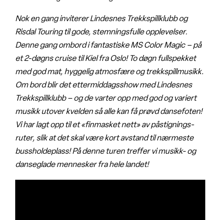
Nok en gang inviterer Lindesnes Trekkspillklubb og
Risdal Touring til gode, stemningsfulle opplevelser.
Denne gang ombord i fantastiske MS Color Magic – på
et 2-døgns cruise til Kiel fra Oslo! To døgn fullspekket
med god mat, hyggelig atmosfære og trekkspillmusikk.
Om bord blir det ettermiddagsshow med Lindesnes
Trekkspillklubb – og de varter opp med god og variert
musikk utover kvelden så alle kan få prøvd dansefoten!
Vi har lagt opp til et «finmasket nett» av påstignings-
ruter, slik at det skal være kort avstand til nærmeste
bussholdeplass! På denne turen treffer vi musikk- og
danseglade mennesker fra hele landet!