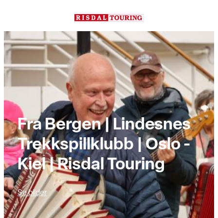
Hopp
til
innhold
Fra Bergen | Lindesnes
Trekkspillklubb | Oslo -
Kiel | Risdal Touring
Se bilder