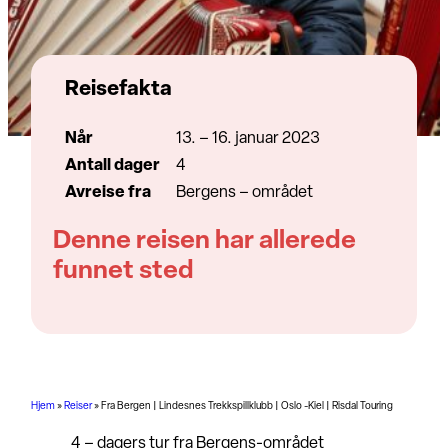
Reisefakta
Når
13. – 16. januar 2023
Antall dager
4
Avreise fra
Bergens – området
Denne reisen har allerede
funnet sted
Hjem
»
Reiser
»
Fra Bergen | Lindesnes Trekkspillklubb | Oslo -Kiel | Risdal Touring
4 – dagers tur fra Bergens-området