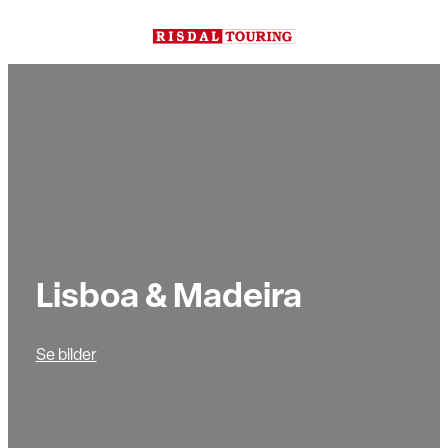
Hopp
til
innhold
Lisboa & Madeira
Se bilder