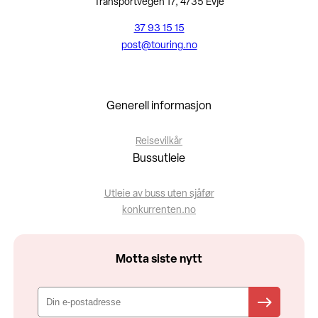
Transportvegen 17, 4735 Evje
37 93 15 15
post@touring.no
Generell informasjon
Reisevilkår
Bussutleie
Utleie av buss uten sjåfør
konkurrenten.no
Motta siste nytt