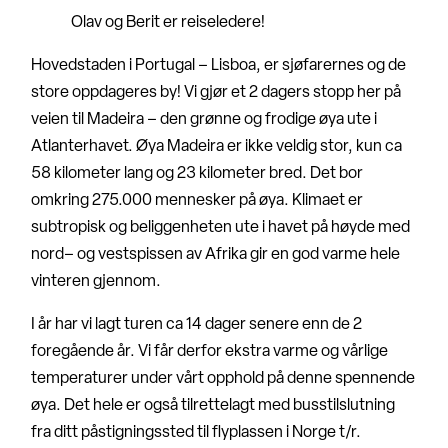
Olav og Berit er reiseledere!
Hovedstaden i Portugal – Lisboa, er sjøfarernes og de
store oppdageres by! Vi gjør et 2 dagers stopp her på
veien til Madeira – den grønne og frodige øya ute i
Atlanterhavet. Øya Madeira er ikke veldig stor, kun ca
58 kilometer lang og 23 kilometer bred. Det bor
omkring 275.000 mennesker på øya. Klimaet er
subtropisk og beliggenheten ute i havet på høyde med
nord– og vestspissen av Afrika gir en god varme hele
vinteren gjennom.
I år har vi lagt turen ca 14 dager senere enn de 2
foregående år. Vi får derfor ekstra varme og vårlige
temperaturer under vårt opphold på denne spennende
øya. Det hele er også tilrettelagt med busstilslutning
fra ditt påstigningssted til flyplassen i Norge t/r.