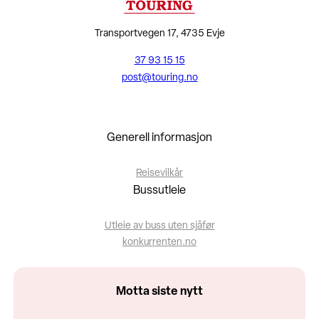
Transportvegen 17, 4735 Evje
37 93 15 15
post@touring.no
Generell informasjon
Reisevilkår
Bussutleie
Utleie av buss uten sjåfør
konkurrenten.no
Motta siste nytt