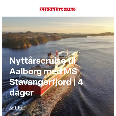
Hopp
til
innhold
Nyttårscruise til
Aalborg med MS
Stavangerfjord | 4
dager
Se bilder