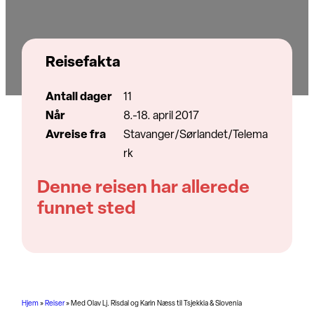
Reisefakta
Antall dager
11
Når
8.-18. april 2017
Avreise fra
Stavanger/Sørlandet/Telema
rk
Denne reisen har allerede
funnet sted
Hjem
»
Reiser
»
Med Olav Lj. Risdal og Karin Næss til Tsjekkia & Slovenia