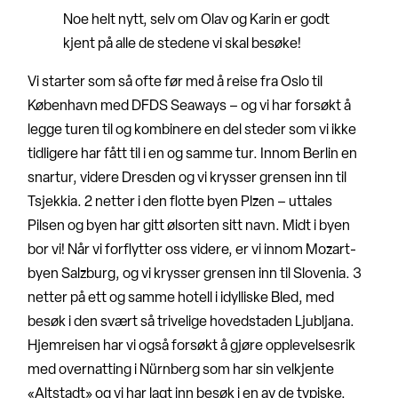
Noe helt nytt, selv om Olav og Karin er godt
kjent på alle de stedene vi skal besøke!
Vi starter som så ofte før med å reise fra Oslo til
København med DFDS Seaways – og vi har forsøkt å
legge turen til og kombinere en del steder som vi ikke
tidligere har fått til i en og samme tur. Innom Berlin en
snartur, videre Dresden og vi krysser grensen inn til
Tsjekkia. 2 netter i den flotte byen Plzen – uttales
Pilsen og byen har gitt ølsorten sitt navn. Midt i byen
bor vi! Når vi forflytter oss videre, er vi innom Mozart-
byen Salzburg, og vi krysser grensen inn til Slovenia. 3
netter på ett og samme hotell i idylliske Bled, med
besøk i den svært så trivelige hovedstaden Ljubljana.
Hjemreisen har vi også forsøkt å gjøre opplevelsesrik
med overnatting i Nürnberg som har sin velkjente
«Altstadt» og vi har lagt inn besøk i en av de typiske,