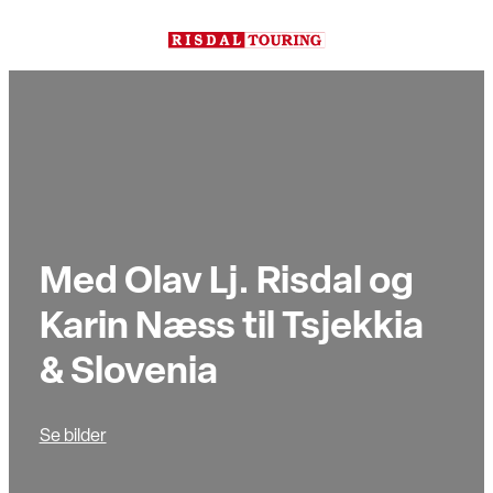
Hopp
til
innhold
Med Olav Lj. Risdal og
Karin Næss til Tsjekkia
& Slovenia
Se bilder