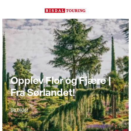
Hopp
til
innhold
Opplev Flor og Fjære |
Fra Sørlandet!
Se bilder