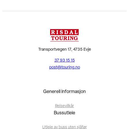
Transportvegen 17, 4735 Evje
37 93 15 15
post@touring.no
Generell informasjon
Reisevilkår
Bussutleie
Utleie av buss uten sjåfør