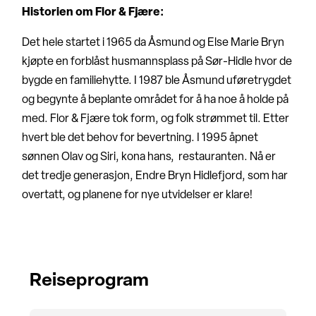
Historien om Flor & Fjære:
Det hele startet i 1965 da Åsmund og Else Marie Bryn
kjøpte en forblåst husmannsplass på Sør-Hidle hvor de
bygde en familiehytte. I 1987 ble Åsmund uføretrygdet
og begynte å beplante området for å ha noe å holde på
med. Flor & Fjære tok form, og folk strømmet til. Etter
hvert ble det behov for bevertning. I 1995 åpnet
sønnen Olav og Siri, kona hans, restauranten. Nå er
det tredje generasjon, Endre Bryn Hidlefjord, som har
overtatt, og planene for nye utvidelser er klare!
Reiseprogram