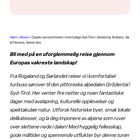
Hjem
»
Reiser
»
Opplev sensommeren i eventyrlige Syd-Tirol | Grödental, Bolzano, Val
di Fiemme, Seiser Alm
Bli med på en uforglemmelig reise gjennom
Europas vakreste landskap!
Fra Rogaland og Sørlandet reiser vi i komfortabel
turbuss sørover til den pittoreske alpedalen Grödental i
Syd-Tirol. Her venter fire netter og noen fantastiske
dager med avslapning, kulturelle opplevelser og
spektakulær natur. Utforsk historiske byer, smak lokale
delikatesser, og la deg imponere av alpene som ruver
over slettene nede i dalen! Med hyggelig fellesskap,
gode måltider og spennende utflukter byr denne turen