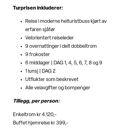
Turprisen inkluderer:
Reise i moderne helturistbuss kjørt av
erfaren sjåfør
Velorientert reiseleder
9 overnattinger i delt dobbeltrom
9 frokoster
6 middager | DAG 1, 4, 5, 6, 7, 8 og 9
1 lunsj | DAG 2
Utflukter som beskrevet
Alle veiavgifter og bompenger
Tillegg, per person:
Enkeltrom kr 4.120,-
Buffet hjemreise kr 399,-