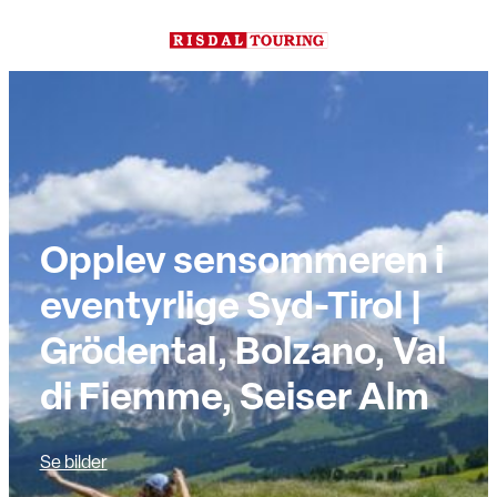
Hopp
til
innhold
Opplev sensommeren i
eventyrlige Syd-Tirol |
Grödental, Bolzano, Val
di Fiemme, Seiser Alm
Se bilder