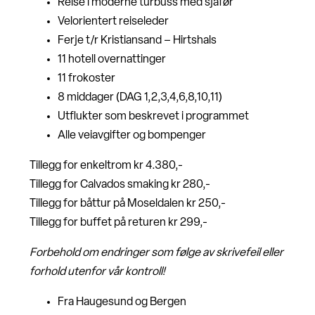
Reise i moderne turbuss med sjåfør
Velorientert reiseleder
Ferje t/r Kristiansand – Hirtshals
11 hotell overnattinger
11 frokoster
8 middager (DAG 1,2,3,4,6,8,10,11)
Utflukter som beskrevet i programmet
Alle veiavgifter og bompenger
Tillegg for enkeltrom kr 4.380,-
Tillegg for Calvados smaking kr 280,-
Tillegg for båttur på Moseldalen kr 250,-
Tillegg for buffet på returen kr 299,-
Forbehold om endringer som følge av skrivefeil eller
forhold utenfor vår kontroll!
Fra Haugesund og Bergen