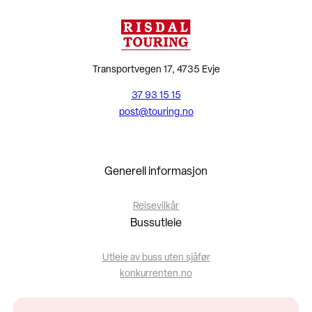
Transportvegen 17, 4735 Evje
37 93 15 15
post@touring.no
Generell informasjon
Reisevilkår
Bussutleie
Utleie av buss uten sjåfør
konkurrenten.no