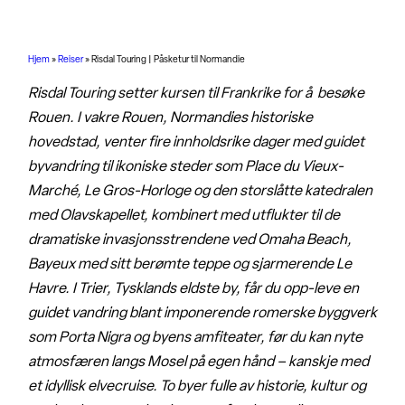
Hjem
»
Reiser
»
Risdal Touring | Påsketur til Normandie
Risdal Touring setter kursen til Frankrike for å besøke
Rouen. I vakre Rouen, Normandies historiske
hovedstad, venter fire innholdsrike dager med guidet
byvandring til ikoniske steder som Place du Vieux-
Marché, Le Gros-Horloge og den storslåtte katedralen
med Olavskapellet, kombinert med utflukter til de
dramatiske invasjonsstrendene ved Omaha Beach,
Bayeux med sitt berømte teppe og sjarmerende Le
Havre. I Trier, Tysklands eldste by, får du opp-leve en
guidet vandring blant imponerende romerske byggverk
som Porta Nigra og byens amfiteater, før du kan nyte
atmosfæren langs Mosel på egen hånd – kanskje med
et idyllisk elvecruise. To byer fulle av historie, kultur og