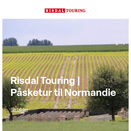
Hopp
til
innhold
Risdal Touring |
Påsketur til Normandie
Se bilder