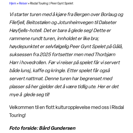
Hjem
»
Reiser
»
Risdal Touring | Peer Gynt Spelet
Vi starter turen med å kjøre fra Bergen over Borlaug og
Filefjell, Beitostølen og Jotunheimvegen til Dalseter
Høyfjells-hotell. Det er bare å glede seg! Dette er
rammene rundt turen, innholdet er like bra;
høydepunktet er selvfølgelig Peer Gynt Spelet på Gålå,
suksessen fra 2025 fortsetter men med Thorbjørn
Harr i hovedrollen. Før vi reiser på spelet får vi servert
både lunsj, kaffe og kringle. Etter spelet får også
servert nattmat. Denne turen har begrenset med
plasser så her gjelder det å være tidlig ute. Her er det
mye å glede seg til!
Velkommen til en flott kulturopplevelse med oss i Risdal
Touring!
Foto forside: Bård Gundersen