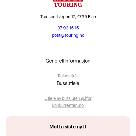
Transportvegen 17, 4735 Evje
37 93 15 15
post@touring.no
Generell informasjon
Reisevilkår
Bussutleie
Utleie av buss uten sjåfør
konkurrenten.no
Motta siste nytt