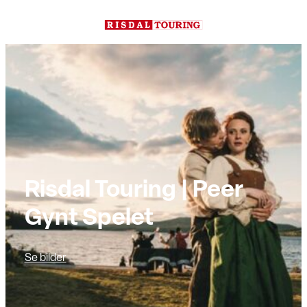
Hopp
til
innhold
Risdal Touring | Peer
Gynt Spelet
Se bilder