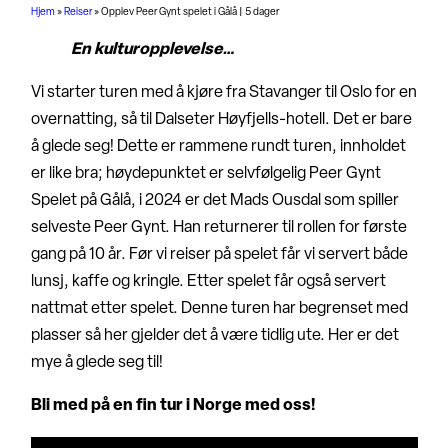
Hjem
»
Reiser
»
Opplev Peer Gynt spelet i Gålå | 5 dager
En kulturopplevelse…
Vi starter turen med å kjøre fra Stavanger til Oslo for en
overnatting, så til Dalseter Høyfjells-hotell. Det er bare
å glede seg! Dette er rammene rundt turen, innholdet
er like bra; høydepunktet er selvfølgelig Peer Gynt
Spelet på Gålå, i 2024 er det Mads Ousdal som spiller
selveste Peer Gynt. Han returnerer til rollen for første
gang på 10 år. Før vi reiser på spelet får vi servert både
lunsj, kaffe og kringle. Etter spelet får også servert
nattmat etter spelet. Denne turen har begrenset med
plasser så her gjelder det å være tidlig ute. Her er det
mye å glede seg til!
Bli med på en fin tur i Norge med oss!