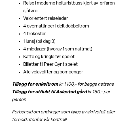
Reise i moderne helturistbuss kjørt av erfaren
sjåfører
Velorientert reiseleder
4 overnattinger i delt dobbeltrom
4 frokoster
1 lunsj (på dag 3)
4 middager (hvorav 1 som nattmat)
Kaffe og kringle før spelet
Billetter til Peer Gynt spelet
Alle veiavgifter og bompenger
Tillegg for enkeltrom
kr 1.100,- for begge nettene
Tillegg for utflukt til Aulestad gård
kr 150,- per
person
Forbehold om endringer som følge av skrivefeil eller
forhold utenfor vår kontroll!