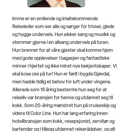
Imme er en smilende og imøtekommende
Reiseleder som ser alle og sørger for trivsel, glede
og hygge underveis. Hun elsker sang og musikk og
stemmer gjerne i en allsang underveis på turen.
Hun brenner for at våre gjester skal komme hjem
med gode opplevelser i bagasjen og fantastiske
minner i hjertet og ikke minst nye bekjentskaper. Vi
skal kose oss på tur! Hun er født i bygda Gjøvdal,
men hadde tidlig et behov for luft under vingene.
Allerede som 16 åring bestemte hun seg for at
reiseliv var bransjen for henne og utdannet seg til
kokk. Som 20-åring mønstret hun på cruiseskip og
videre til Color Line. Hun har lang erfaring innen
hotellbransjen som kokk, resepsjonist, servitør og
bartender og i tillegg utdannet reiserådgiver, og alt