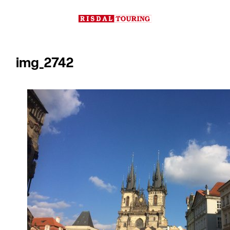
Hopp
til
innhold
img_2742