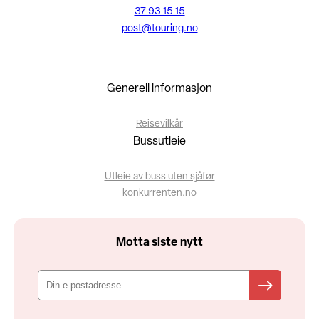
37 93 15 15
post@touring.no
Generell informasjon
Reisevilkår
Bussutleie
Utleie av buss uten sjåfør
konkurrenten.no
Motta siste nytt