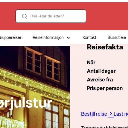
Search
ruppereiser
Reiseinformasjon
Kontakt
Bussutleie
Reisefakta
Når
Antall dager
Avreise fra
Pris per person
ørjulstur
Bestill reise
Last 