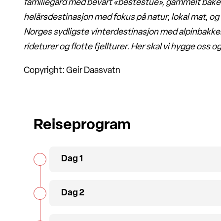
familiegård med bevart «bestestue», gammelt baker
helårsdestinasjon med fokus på natur, lokal mat, og 
Norges sydligste vinterdestinasjon med alpinbakker
rideturer og flotte fjellturer. Her skal vi hygge oss 
Copyright: Geir Daasvatn
Reiseprogram
Dag 1
Dag 2