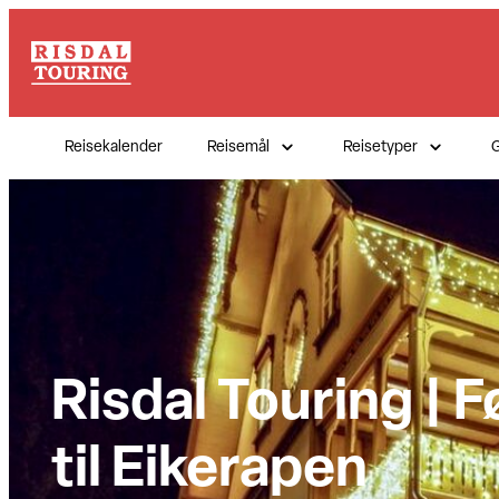
Hopp
til
innhold
Reisekalender
Reisemål
Reisetyper
G
Risdal Touring | F
til Eikerapen