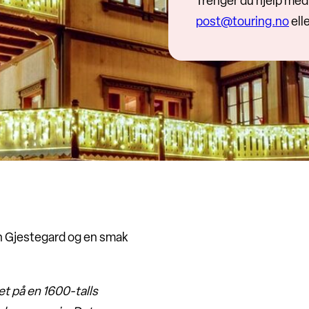
Trenger du hjelp med 
post@touring.no
ell
en Gjestegard og en smak
get på en 1600-talls