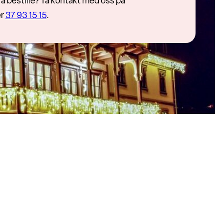
å bestille? Ta kontakt med oss på
er
37 93 15 15
.