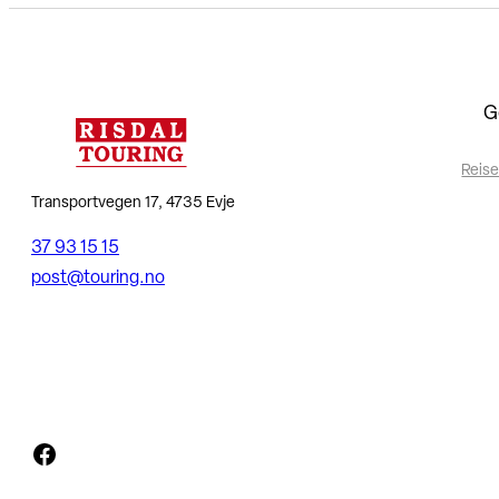
G
Reise
Transportvegen 17, 4735 Evje
37 93 15 15
post@touring.no
Facebook