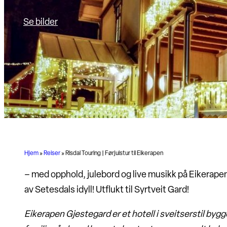
Se bilder
Hjem
»
Reiser
»
Risdal Touring | Førjulstur til Eikerapen
– med opphold, julebord og live musikk på Eikerap
av Setesdals idyll! Utflukt til Syrtveit Gard!
Eikerapen Gjestegard
er et hotell i sveitserstil byg