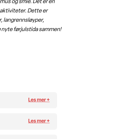
hus og smie. Det er en
aktiviteter. Dette er
, langrennsløyper,
og nyte førjulstida sammen!