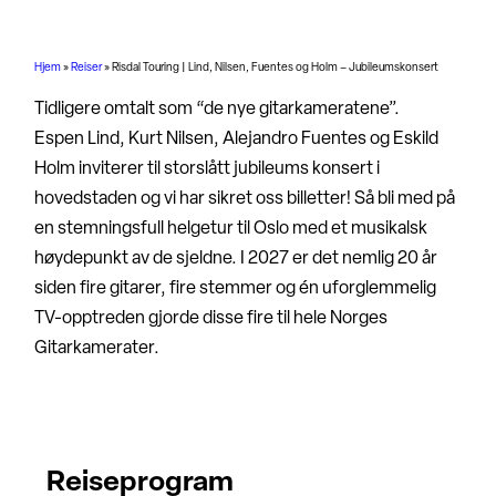
Hjem
»
Reiser
»
Risdal Touring | Lind, Nilsen, Fuentes og Holm – Jubileumskonsert
Tidligere omtalt som “de nye gitarkameratene”.
Espen Lind, Kurt Nilsen, Alejandro Fuentes og Eskild
Holm inviterer til storslått
jubileums konsert i
hovedstaden og vi har sikret oss billetter! Så b
li med på
en stemningsfull helgetur til Oslo med et musikalsk
høydepunkt av de sjeldne. I 2027 er det nemlig 20 år
siden fire gitarer, fire stemmer og én uforglemmelig
TV-opptreden gjorde disse fire til hele Norges
Gitarkamerater.
Reiseprogram