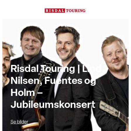
Hopp
til
innhold
Risdal Touring | Lind,
Nilsen, Fuentes og
Holm –
Jubileumskonsert
Se bilder