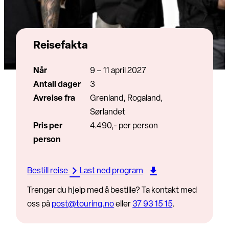
Reisefakta
Når
9 – 11 april 2027
Antall dager
3
Avreise fra
Grenland, Rogaland,
Sørlandet
Pris per
4.490,- per person
person
Bestill reise
Last ned program
Trenger du hjelp med å bestille? Ta kontakt med
oss på
post@touring.no
eller
37 93 15 15
.