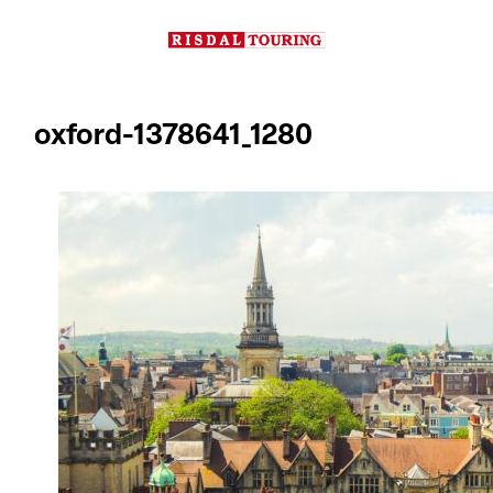
Hopp
til
innhold
oxford-1378641_1280