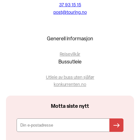
37 93 15 15
post@touring.no
Generell informasjon
Reisevilkår
Bussutleie
Utleie av buss uten sjåfør
konkurrenten.no
Motta siste nytt