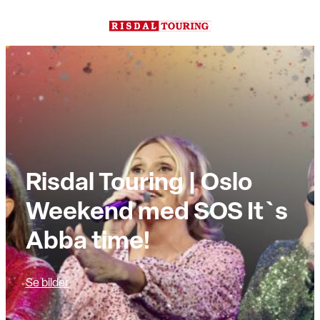
Hopp
til
innhold
Risdal Touring | Oslo
Weekend med SOS It`s
Abba time!
Se bilder