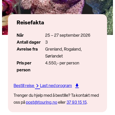
Reisefakta
Når
25 – 27 september 2026
Antall dager
3
Avreise fra
Grenland, Rogaland,
Sørlandet
Pris per
4.550,- per person
person
Bestill reise
Last ned program
Trenger du hjelp med å bestille? Ta kontakt med
oss på
post@touring.no
eller
37 93 15 15
.