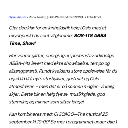
Hjem
»
Reiser
»
Risdal Touring | Oslo Weekend med SOS It`s Abba time!
Gjør deg klar for en innholdsrik helg i Oslo med et
høydepunkt du sent vil glemme:
SOS-ITS ABBA
Time, Show
!
Her venter glitter, energi og en perlerad av udødelige
ABBA-hits levert med ekte showfølelse, tempo og
allsanggaranti.
Rundt kveldens store opplevelse får du
også tid til å nyte storbylivet, god mat og Oslo-
atmosfæren – men det er på scenen magien virkelig
skjer.
Dette blir en helg fylt av musikkglede, god
stemning og minner som sitter lenge!
Kan kombineres med: CHICAGO—The musical 25.
september kl.19:00!
Se mer i programmet under dag 1.