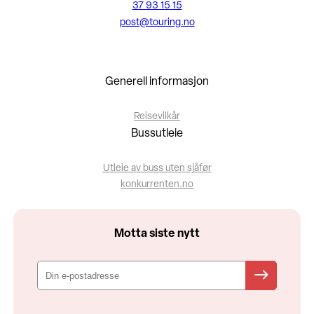
37 93 15 15
post@touring.no
Generell informasjon
Reisevilkår
Bussutleie
Utleie av buss uten sjåfør
konkurrenten.no
Motta siste nytt