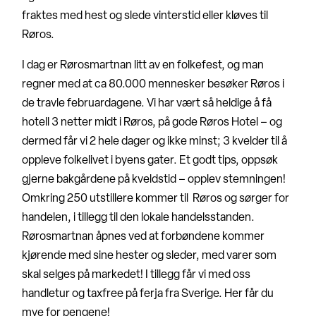
fraktes med hest og slede vinterstid eller kløves til
Røros.
I dag er Rørosmartnan litt av en folkefest, og man
regner med at ca 80.000 mennesker besøker Røros i
de travle februardagene. Vi har vært så heldige å få
hotell 3 netter midt i Røros, på gode Røros Hotel – og
dermed får vi 2 hele dager og ikke minst; 3 kvelder til å
oppleve folkelivet i byens gater. Et godt tips, oppsøk
gjerne bakgårdene på kveldstid – opplev stemningen!
Omkring 250 utstillere kommer til Røros og sørger for
handelen, i tillegg til den lokale handelsstanden.
Rørosmartnan åpnes ved at forbøndene kommer
kjørende med sine hester og sleder, med varer som
skal selges på markedet! I tillegg får vi med oss
handletur og taxfree på ferja fra Sverige. Her får du
mye for pengene!