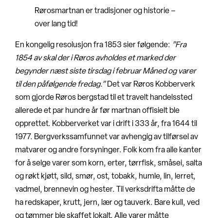
Rørosmartnan er tradisjoner og historie –
over lang tid!
En kongelig resolusjon fra 1853 sier følgende:
”Fra
1854 av skal der i Røros avholdes et marked der
begynder næst siste tirsdag i februar Måned og varer
til den påfølgende fredag.”
Det var Røros Kobberverk
som gjorde Røros bergstad til et travelt handelssted
allerede et par hundre år før martnan offisielt ble
opprettet. Kobberverket var i drift i 333 år, fra 1644 til
1977. Bergverkssamfunnet var avhengig av tilførsel av
matvarer og andre forsyninger. Folk kom fra alle kanter
for å selge varer som korn, erter, tørrfisk, småsei, salta
og røkt kjøtt, sild, smør, ost, tobakk, humle, lin, lerret,
vadmel, brennevin og hester. Til verksdrifta måtte de
ha redskaper, krutt, jern, lær og tauverk. Bare kull, ved
og tømmer ble skaffet lokalt. Alle varer måtte