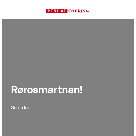
Hopp
til
innhold
Rørosmartnan!
Se bilder