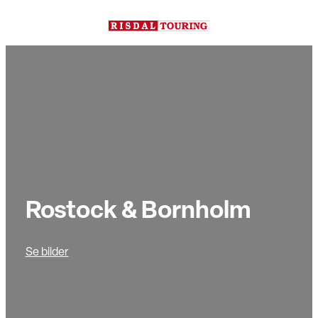
Hopp
til
innhold
Rostock & Bornholm
Se bilder