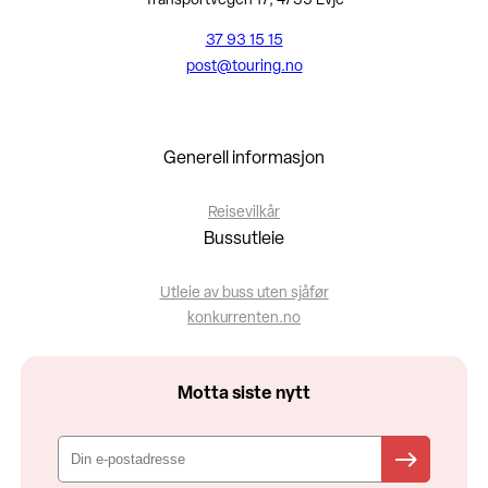
Transportvegen 17, 4735 Evje
37 93 15 15
post@touring.no
Generell informasjon
Reisevilkår
Bussutleie
Utleie av buss uten sjåfør
konkurrenten.no
Motta siste nytt