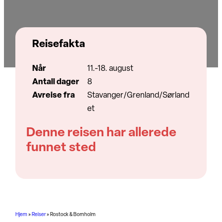
Reisefakta
Når
11.-18. august
Antall dager
8
Avreise fra
Stavanger/Grenland/Sørland
et
Denne reisen har allerede
funnet sted
Hjem
»
Reiser
»
Rostock & Bornholm