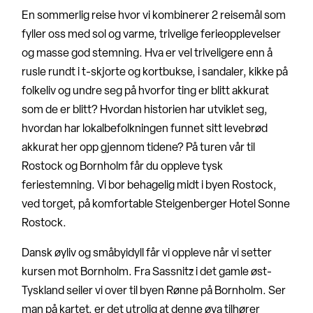
En sommerlig reise hvor vi kombinerer 2 reisemål som
fyller oss med sol og varme, trivelige ferieopplevelser
og masse god stemning. Hva er vel triveligere enn å
rusle rundt i t-skjorte og kortbukse, i sandaler, kikke på
folkeliv og undre seg på hvorfor ting er blitt akkurat
som de er blitt? Hvordan historien har utviklet seg,
hvordan har lokalbefolkningen funnet sitt levebrød
akkurat her opp gjennom tidene? På turen vår til
Rostock og Bornholm får du oppleve tysk
feriestemning. Vi bor behagelig midt i byen Rostock,
ved torget, på komfortable Steigenberger Hotel Sonne
Rostock.
Dansk øyliv og småbyidyll får vi oppleve når vi setter
kursen mot Bornholm. Fra Sassnitz i det gamle øst-
Tyskland seiler vi over til byen Rønne på Bornholm. Ser
man på kartet, er det utrolig at denne øya tilhører