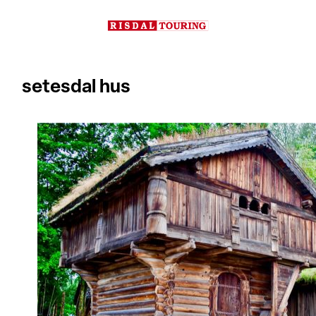
Hopp
til
innhold
setesdal hus