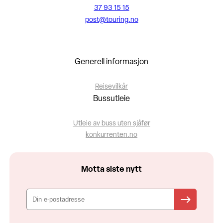
37 93 15 15
post@touring.no
Generell informasjon
Reisevilkår
Bussutleie
Utleie av buss uten sjåfør
konkurrenten.no
Motta siste nytt