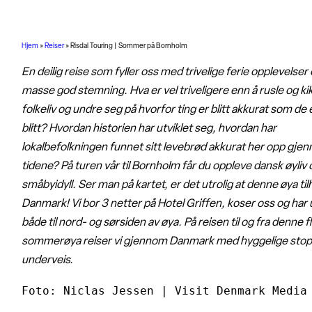
Hjem
»
Reiser
»
Risdal Touring | Sommer på Bornholm
En deilig reise som fyller oss med trivelige ferie opplevelser
masse god stemning. Hva er vel triveligere enn å rusle og ki
folkeliv og undre seg på hvorfor ting er blitt akkurat som de 
blitt? Hvordan historien har utviklet seg, hvordan har
lokalbefolkningen funnet sitt levebrød akkurat her opp gje
tidene? På turen vår til Bornholm får du oppleve dansk øyliv 
småbyidyll. Ser man på kartet, er det utrolig at denne øya til
Danmark! Vi bor 3 netter på Hotel Griffen, koser oss og har 
både til nord- og sørsiden av øya. På reisen til og fra denne f
sommerøya reiser vi gjennom Danmark med hyggelige sto
underveis.
Foto: Niclas Jessen | Visit Denmark Media