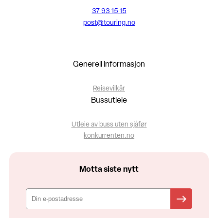
37 93 15 15
post@touring.no
Generell informasjon
Reisevilkår
Bussutleie
Utleie av buss uten sjåfør
konkurrenten.no
Motta siste nytt