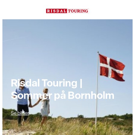
Hopp
til
innhold
Risdal Touring |
Sommer på Bornholm
Se bilder